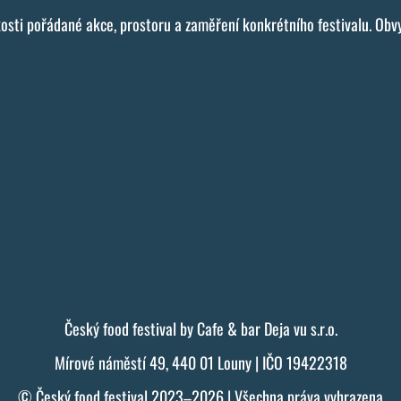
ikosti pořádané akce, prostoru a zaměření konkrétního festivalu. Ob
Český food festival by Cafe & bar Deja vu s.r.o.
Mírové náměstí 49, 440 01 Louny | IČO 19422318
© Český food festival 2023–2026 | Všechna práva vyhrazena