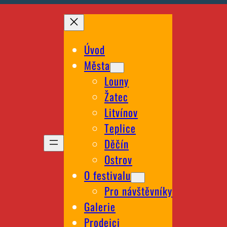
Úvod
Města
Louny
Žatec
Litvínov
Teplice
Děčín
Ostrov
O festivalu
Pro návštěvníky
Galerie
Prodejci