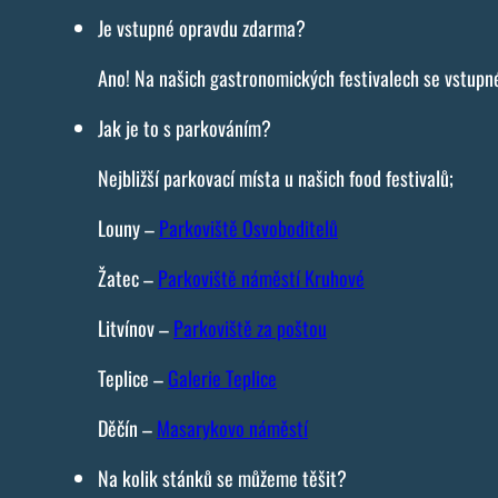
Je vstupné opravdu zdarma?
Ano! Na našich gastronomických festivalech se vstupné
Jak je to s parkováním?
Nejbližší parkovací místa u našich food festivalů;
Louny –
Parkoviště Osvoboditelů
Žatec –
Parkoviště náměstí Kruhové
Litvínov –
Parkoviště za poštou
Teplice –
Galerie Teplice
Děčín –
Masarykovo náměstí
Na kolik stánků se můžeme těšit?