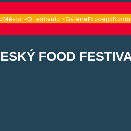
d
Města
O festivalu
Galerie
Prodejci
Konta
ESKÝ FOOD FESTIV